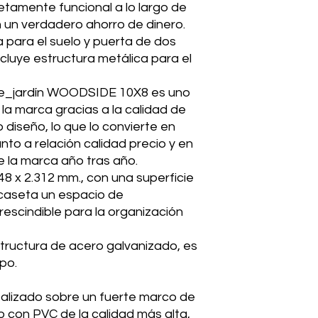
Resistente al aire
tamente funcional a lo largo de
15 años de garan
n un verdadero ahorro de dinero.
Superficie m2
Certificado TÜV 
a para el suelo y puerta de dos
fabricante a nive
cluye estructura metálica para el
Paso de puertas
prestigioso sello
productos de PVC
e_jardín WOODSIDE 10X8 es uno
Montaje mediante 
la marca gracias a la calidad de
solidez).
Pack en una sola c
 diseño, lo que lo convierte en
Protección anti-U
nto a relación calidad precio y en
Techo a dos agua
 la marca año tras año.
Atractivo color ma
48 x 2.312 mm., con una superficie
Fácil montaje, n
a caseta un espacio de
escindible para la organización
tructura de acero galvanizado, es
mpo.
ealizado sobre un fuerte marco de
o con PVC de la calidad más alta,