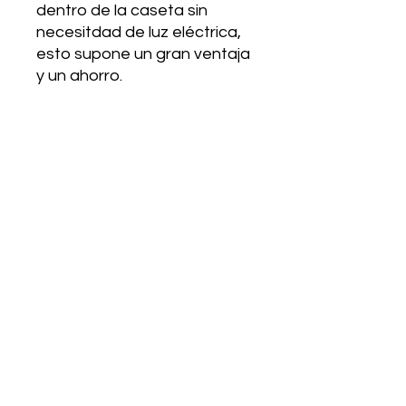
dentro de la caseta sin
necesitdad de luz eléctrica,
esto supone un gran ventaja
y un ahorro.
PANELES METÁLICOS DE
0,50 MM.
Los paneles metálico de 0,50
mm. en color gris de aspecto
elegante, sin necesidad de
mantenimiento durante toda
su vida útil le permite
aprovechar su valioso
tiempo libre. Además de su
sólidad estructura, esta está
reforazada con un tríple
tratamiento del interior y
exterior que evita las
corrosiones y la pérdida de