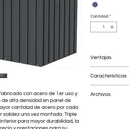
Cantidad
*
Ventajas
Fácil instalación
Características
Acero corrugado
Diseño elegante y
Pintura con tripl
SKU
fabricado con acero de 1er uso y
Archivos
Cierre de seguri
 de alta densidad en panel de
Asa lateral para 
Medidas exteriores
15 años de garan
Manual de instrucci
mayor cantidad de acero por cada
A x AL)
Medidas
 solidez una vez montada. Triple
interior para mayor durabilidad, la
Apertura tapas
recio y prestaciones para su